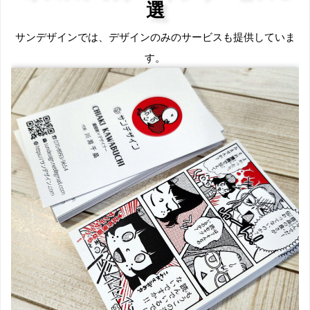
選
サンデザインでは、デザイン
のみのサービスも提供していま
す。
桃太郎電鉄で学ぶ日本と世界の職業
攻略 マンガ・クイズつき【1000円
以上送料無料】
価格：1,650円（税込、送料無料)
(2025/4/27時点)
楽天で購入
【楽天ブックス限定特典】マンガ・