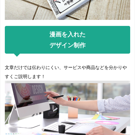
クイズつき『桃太郎電鉄2』で学ぶ
47都道府県地理・歴史攻略 東日本
編
価格：1,760円（税込、送料無料)
(2026/7/24時点)
楽天で購入
漫画を入れた
デザイン制作
文章だけでは伝わりにくい、サービスや商品など
を分かりや
すくご説明します！
【楽天ブックス限定特典】マンガ・
クイズつき『桃太郎電鉄2』で学ぶ
47都道府県地理・歴史攻略 西日本
編
価格：1,760円（税込、送料無料)
(2026/7/24時点)
楽天で購入